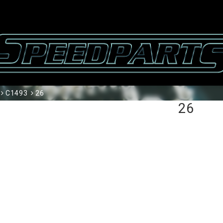
C1493
26
26