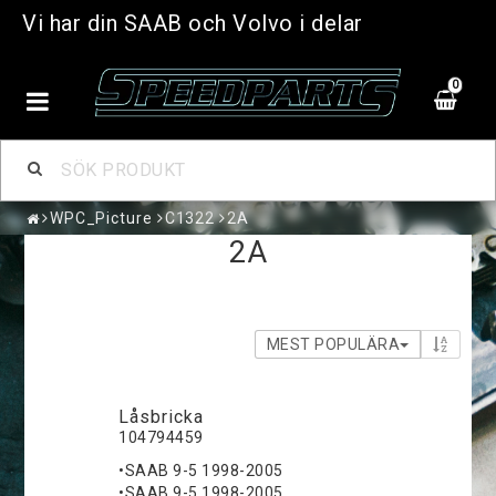
Vi har din SAAB och Volvo i delar
0
WPC_Picture
C1322
2A
2A
MEST POPULÄRA
Låsbricka
104794459
•SAAB 9-5 1998-2005
•SAAB 9-5 1998-2005