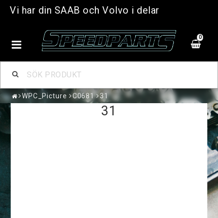
Vi har din SAAB och Volvo i delar
0
WPC_Picture
C0681
31
31