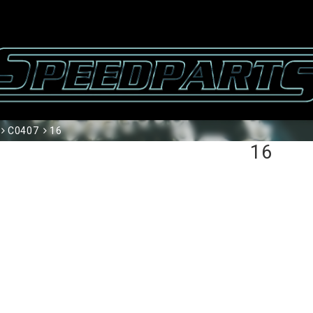
C0407
16
16