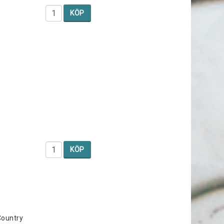
KÖP
KÖP
Country