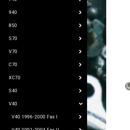
940
850
S70
V70
C70
XC70
S40
V40
V40 1996-2000 Fas I
V40 2001-2004 Fas II