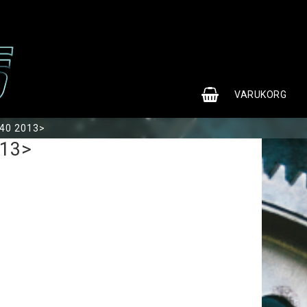
0
VARUKORG
V40 2013>
013>