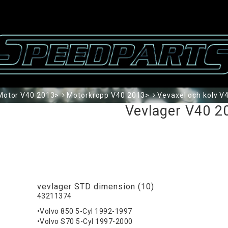
Motor V40 2013>
Motorkropp V40 2013>
Vevaxel och kolv V
Vevlager V40 2
vevlager STD dimension (10)
43211374
•Volvo 850 5-Cyl 1992-1997
•Volvo S70 5-Cyl 1997-2000