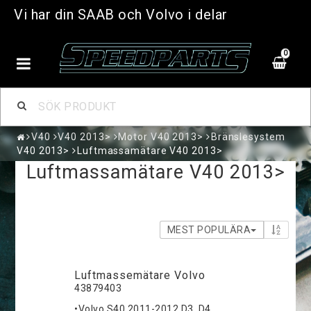
Vi har din SAAB och Volvo i delar
0
V40
V40 2013>
Motor V40 2013>
Bränslesystem
V40 2013>
Luftmassamätare V40 2013>
Luftmassamätare V40 2013>
MEST POPULÄRA
Luftmassemätare Volvo
43879403
•Volvo S40 2011-2012 D3, D4