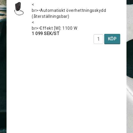
<
br>•Automatiskt överhettningsskydd
(återställningsbar)
<
br>•Effekt [W]: 1100 W
1 099 SEK/ST
KÖP