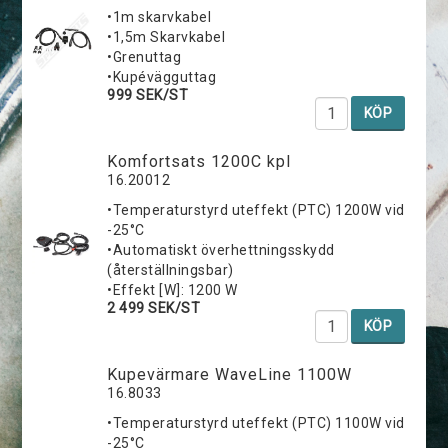
•1m skarvkabel
•1,5m Skarvkabel
•Grenuttag
•Kupévägguttag
999 SEK/ST
KÖP
Komfortsats 1200C kpl
16.20012
•Temperaturstyrd uteffekt (PTC) 1200W vid
-25°C
•Automatiskt överhettningsskydd
(återställningsbar)
•Effekt [W]: 1200 W
2 499 SEK/ST
KÖP
Kupevärmare WaveLine 1100W
16.8033
•Temperaturstyrd uteffekt (PTC) 1100W vid
-25°C