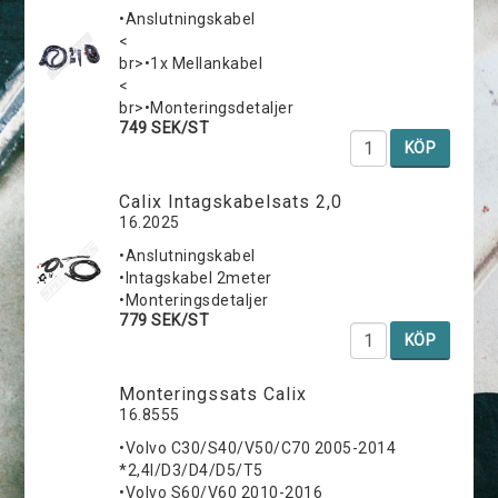
•Anslutningskabel
<
br>•1x Mellankabel
<
br>•Monteringsdetaljer
749 SEK/ST
KÖP
Calix Intagskabelsats 2,0
16.2025
•Anslutningskabel
•Intagskabel 2meter
•Monteringsdetaljer
779 SEK/ST
KÖP
Monteringssats Calix
16.8555
•Volvo C30/S40/V50/C70 2005-2014
*2,4I/D3/D4/D5/T5
•Volvo S60/V60 2010-2016