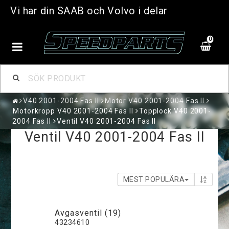
Vi har din SAAB och Volvo i delar
0
V40 2001-2004 Fas II
Motor V40 2001-2004 Fas II
Motorkropp V40 2001-2004 Fas II
Topplock V40 2001-
2004 Fas II
Ventil V40 2001-2004 Fas II
Ventil V40 2001-2004 Fas II
MEST POPULÄRA
Avgasventil (19)
43234610