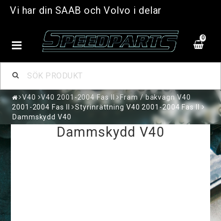
Vi har din SAAB och Volvo i delar
0
V40
V40 2001-2004 Fas II
Fram / bakvagn V40
2001-2004 Fas II
Styrinrättning V40 2001-2004 Fas II
Dammskydd V40
Dammskydd V40