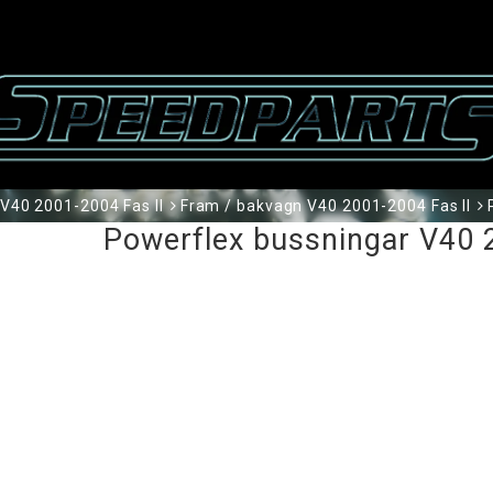
V40 2001-2004 Fas II
Fram / bakvagn V40 2001-2004 Fas II
Powerflex bussningar V40 