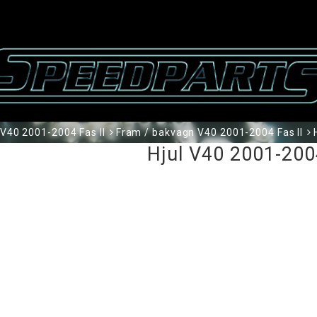
V40 2001-2004 Fas II
Fram / bakvagn V40 2001-2004 Fas II
Hjul V40 2001-2004