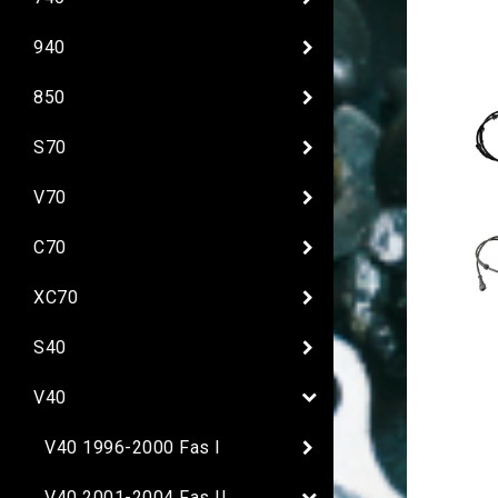
940
850
S70
V70
C70
XC70
S40
V40
V40 1996-2000 Fas I
V40 2001-2004 Fas II