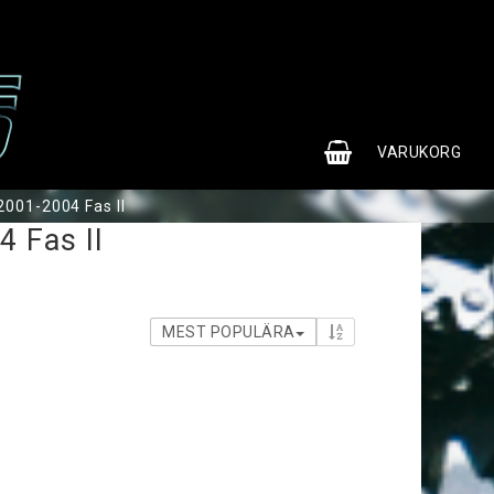
0
VARUKORG
001-2004 Fas II
 Fas II
MEST POPULÄRA