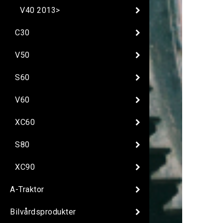
V40 2013>
C30
V50
S60
V60
XC60
S80
XC90
A-Traktor
Bilvårdsprodukter