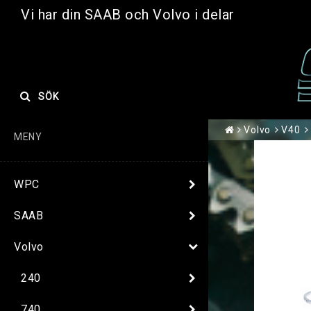
Vi har din SAAB och Volvo i delar
SÖK
Volvo
V40
MENY
WPC
SAAB
Volvo
240
740