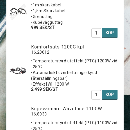
•1m skarvkabel
•1,5m Skarvkabel
•Grenuttag
•Kupévägguttag
999 SEK/ST
KÖP
Komfortsats 1200C kpl
16.20012
•Temperaturstyrd uteffekt (PTC) 1200W vid
-25°C
•Automatiskt överhettningsskydd
(återställningsbar)
•Effekt [W]: 1200 W
2 499 SEK/ST
KÖP
Kupevärmare WaveLine 1100W
16.8033
•Temperaturstyrd uteffekt (PTC) 1100W vid
-25°C