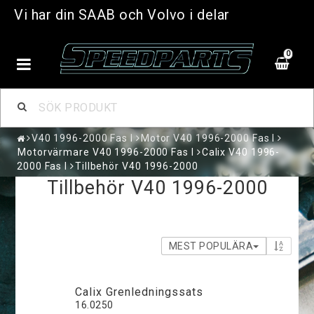
Vi har din SAAB och Volvo i delar
0
V40 1996-2000 Fas I
Motor V40 1996-2000 Fas I
Motorvärmare V40 1996-2000 Fas I
Calix V40 1996-
2000 Fas I
Tillbehör V40 1996-2000
Tillbehör V40 1996-2000
MEST POPULÄRA
Calix Grenledningssats
16.0250