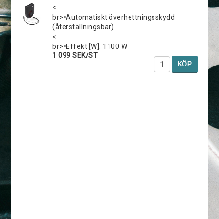
<
br>•Automatiskt överhettningsskydd
(återställningsbar)
<
br>•Effekt [W]: 1100 W
1 099 SEK/ST
KÖP