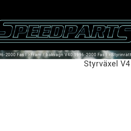
6-2000 Fas I
Fram / bakvagn V40 1996-2000 Fas I
Styrinrät
Styrväxel V