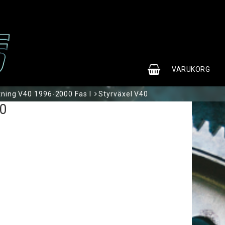
0
VARUKORG
tning V40 1996-2000 Fas I
Styrväxel V40
DIN VARUKORG ÄR TOM
40