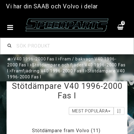
Vi har din SAAB och Volvo i delar
0
V40 1996-2000 Fas I
Fram / bakvagn V40 1996-
2000 Fas I
Stötdämpare och fjäder V40 1996-2000 Fas
I
Framfjädring V40 1996-2000 Fas I
Stötdämpare V40
1996-2000 Fas I
Stötdämpare V40 1996-2000
Fas I
MEST POPULÄRA
Stötdämpare fram Volvo (11)