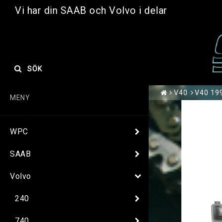
Vi har din SAAB och Volvo i delar
SÖK
V40
V40 199
MENY
WPC
SAAB
Volvo
240
740