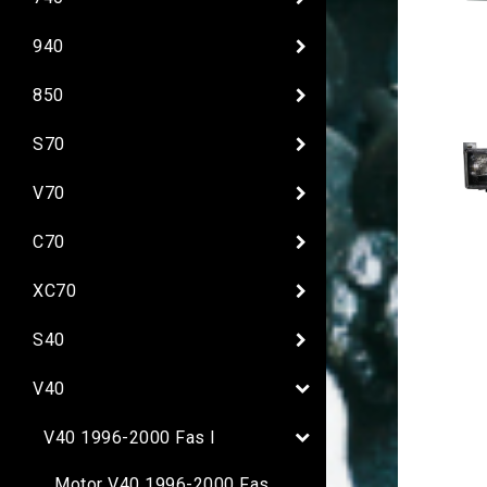
940
850
S70
V70
C70
XC70
S40
V40
V40 1996-2000 Fas I
Motor V40 1996-2000 Fas