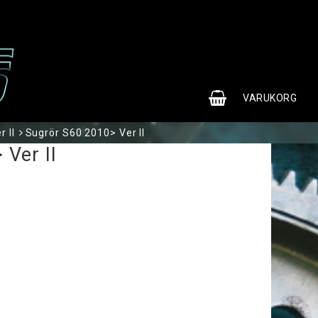
0
VARUKORG
 II
Sugrör S60 2010> Ver II
Ver II