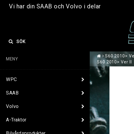
Vi har din SAAB och Volvo i delar
SÖK
S60 2010> Ver
MENY
S60 2010> Ver II
WPC
SAAB
Volvo
A-Traktor
Bilvårdsprodukter