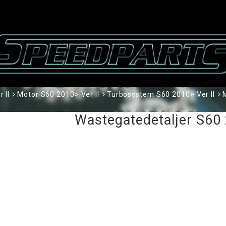
 II
Motor S60 2010> Ver II
Turbosystem S60 2010> Ver II
Wastegatedetaljer S60 