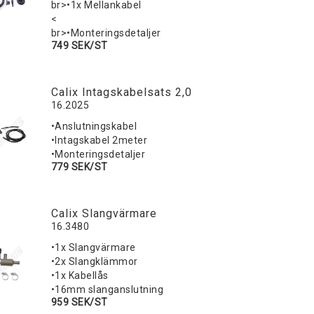
br>•1x Mellankabel
<
br>•Monteringsdetaljer
749 SEK/ST
Calix Intagskabelsats 2,0
16.2025
•Anslutningskabel
•Intagskabel 2meter
•Monteringsdetaljer
779 SEK/ST
Calix Slangvärmare
16.3480
•1x Slangvärmare
•2x Slangklämmor
•1x Kabellås
•16mm slanganslutning
959 SEK/ST