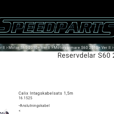
 II
Motor S60 2010> Ver II
Motorvärmare S60 2010> Ver II
Reservdelar S60
Calix Intagskabelsats 1,5m
16.1525
•Anslutningskabel
<