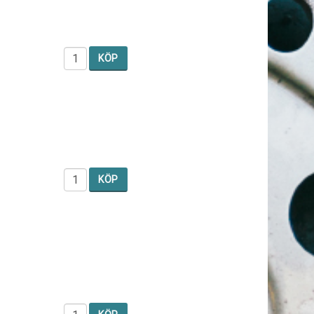
KÖP
KÖP