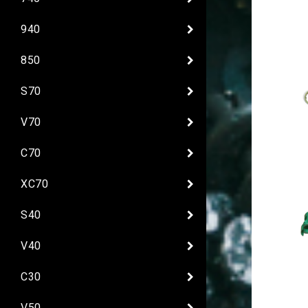
940
850
S70
V70
C70
XC70
S40
V40
C30
V50