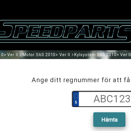
0> Ver II
Motor S60 2010> Ver II
Kylsystem S60 2010> Ver II
Ange ditt regnummer för att få
Hämta