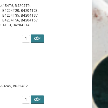
B4154T6, B4204T9,
, B4204T20, B4204T23,
, B4204T35, B4204T37,
, B4204T56, B4204T57,
204T13, D4204T14,
KÖP
B6324S, B6324S2,
KÖP