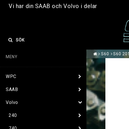
Vi har din SAAB och Volvo i delar
SÖK
S60
S60 201
MENY
WPC
SAAB
Volvo
240
740