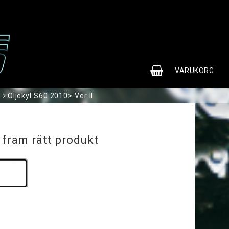
0
VARUKORG
Oljekyl S60 2010> Ver II
 fram rätt produkt