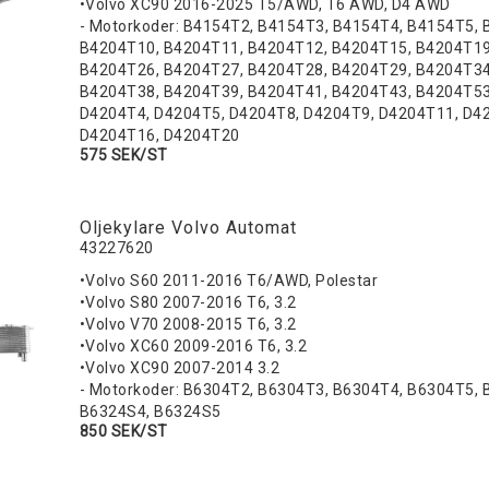
•Volvo XC90 2016-2025 T5/AWD, T6 AWD, D4 AWD
- Motorkoder: B4154T2, B4154T3, B4154T4, B4154T5, 
B4204T10, B4204T11, B4204T12, B4204T15, B4204T19
B4204T26, B4204T27, B4204T28, B4204T29, B4204T34
B4204T38, B4204T39, B4204T41, B4204T43, B4204T53
D4204T4, D4204T5, D4204T8, D4204T9, D4204T11, D4
D4204T16, D4204T20
575 SEK/ST
Oljekylare Volvo Automat
43227620
•Volvo S60 2011-2016 T6/AWD, Polestar
•Volvo S80 2007-2016 T6, 3.2
•Volvo V70 2008-2015 T6, 3.2
•Volvo XC60 2009-2016 T6, 3.2
•Volvo XC90 2007-2014 3.2
- Motorkoder: B6304T2, B6304T3, B6304T4, B6304T5, 
B6324S4, B6324S5
850 SEK/ST