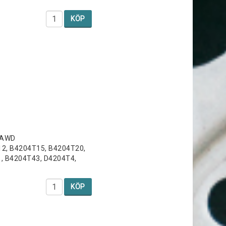
KÖP
/AWD
12, B4204T15, B4204T20,
, B4204T43, D4204T4,
KÖP