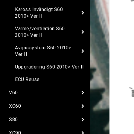
Kaross Invändigt S60
2010> Ver II
Värme/ventilation S60
2010> Ver II
Avgassystem S60 2010>
Ver II
Uppgradering S60 2010> Ver II
ECU Reuse
V60
XC60
S80
XC90