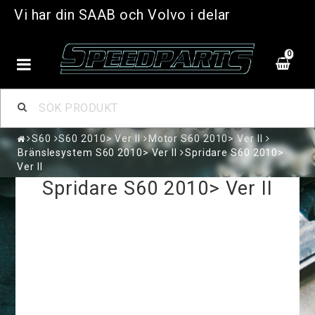
Vi har din SAAB och Volvo i delar
0
S60
S60 2010> Ver II
Motor S60 2010> Ver II
Bränslesystem S60 2010> Ver II
Spridare S60 2010>
Ver II
Spridare S60 2010> Ver II