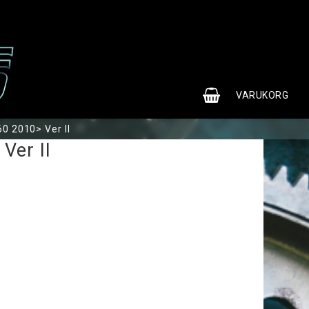
0
VARUKORG
0 2010> Ver II
Ver II