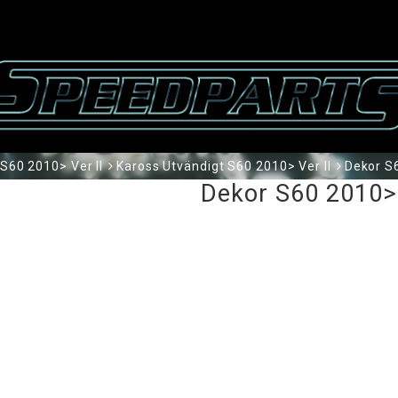
S60 2010> Ver II
Kaross Utvändigt S60 2010> Ver II
Dekor S6
Dekor S60 2010> 