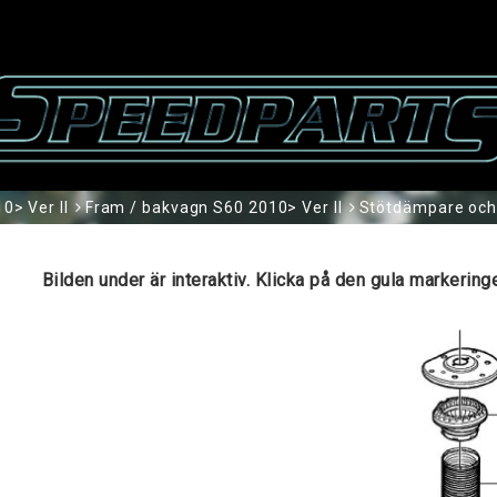
0> Ver II
Fram / bakvagn S60 2010> Ver II
Stötdämpare och 
Bilden under är interaktiv. Klicka på den gula markeri