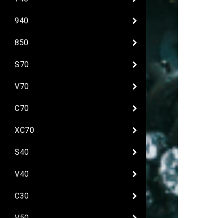
940
850
S70
V70
C70
XC70
S40
V40
C30
V50