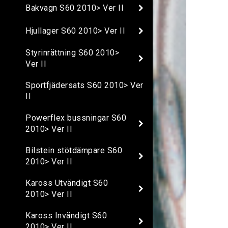
Bakvagn S60 2010> Ver II
Hjullager S60 2010> Ver II
Styrinrättning S60 2010>
Ver II
Sportfjädersats S60 2010> Ver
II
Powerflex bussningar S60
2010> Ver II
Bilstein stötdämpare S60
2010> Ver II
Kaross Utvändigt S60
2010> Ver II
Kaross Invändigt S60
2010> Ver II