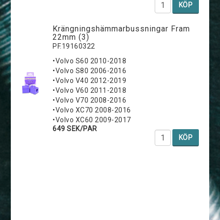
KÖP
K­r­ä­n­g­n­i­n­g­s­h­ä­m­m­a­r­b­u­s­s­n­i­n­g­a­r Fram
22mm (3)
PF.19160322
•Volvo S60 2010-2018
•Volvo S80 2006-2016
•Volvo V40 2012-2019
•Volvo V60 2011-2018
•Volvo V70 2008-2016
•Volvo XC70 2008-2016
•Volvo XC60 2009-2017
649 SEK/PAR
KÖP