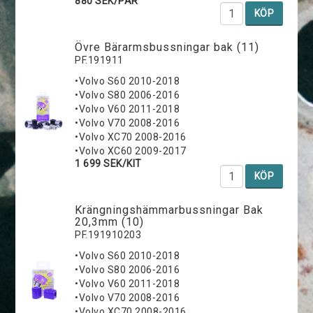
880 SEK/PAR
KÖP
Övre Bärarmsbussningar bak (11)
PF.191911
•Volvo S60 2010-2018
•Volvo S80 2006-2016
•Volvo V60 2011-2018
•Volvo V70 2008-2016
•Volvo XC70 2008-2016
•Volvo XC60 2009-2017
1 699 SEK/KIT
KÖP
K­r­ä­n­g­n­i­n­g­s­h­ä­m­m­a­r­b­u­s­s­n­i­n­g­a­r Bak
20,3mm (10)
PF.191910203
•Volvo S60 2010-2018
•Volvo S80 2006-2016
•Volvo V60 2011-2018
•Volvo V70 2008-2016
•Volvo XC70 2008-2016