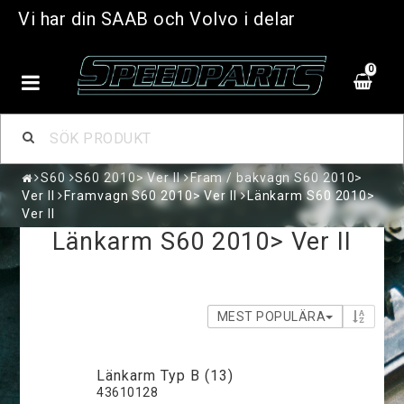
Vi har din SAAB och Volvo i delar
0
S60
S60 2010> Ver II
Fram / bakvagn S60 2010>
Ver II
Framvagn S60 2010> Ver II
Länkarm S60 2010>
Ver II
Länkarm S60 2010> Ver II
MEST POPULÄRA
Länkarm Typ B (13)
43610128