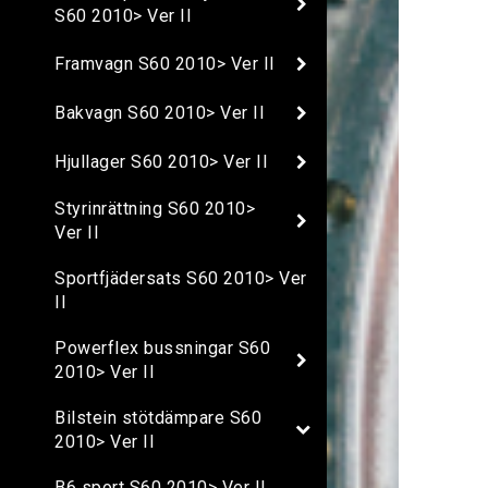
S60 2010> Ver II
Framvagn S60 2010> Ver II
Bakvagn S60 2010> Ver II
Hjullager S60 2010> Ver II
Styrinrättning S60 2010>
Ver II
Sportfjädersats S60 2010> Ver
II
Powerflex bussningar S60
2010> Ver II
Bilstein stötdämpare S60
2010> Ver II
B6 sport S60 2010> Ver II