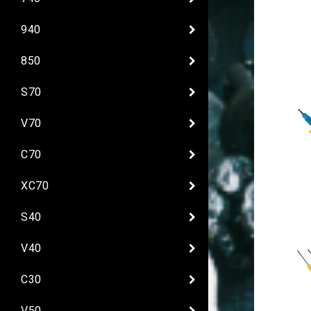
940
850
S70
V70
C70
XC70
S40
V40
C30
V50