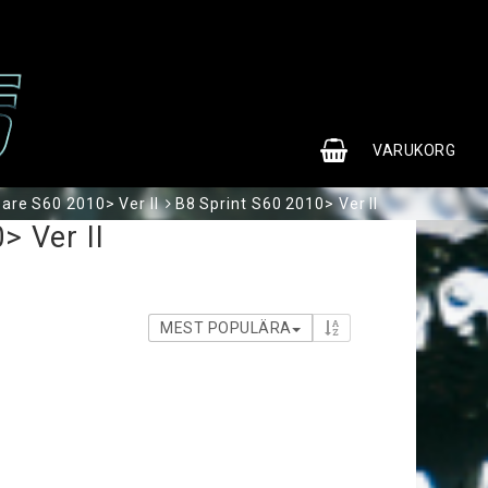
0
VARUKORG
are S60 2010> Ver II
B8 Sprint S60 2010> Ver II
> Ver II
MEST POPULÄRA