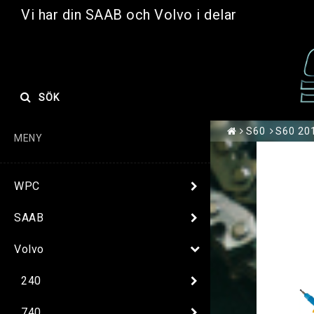
Vi har din SAAB och Volvo i delar
SÖK
S60
S60 201
MENY
WPC
SAAB
Volvo
240
740