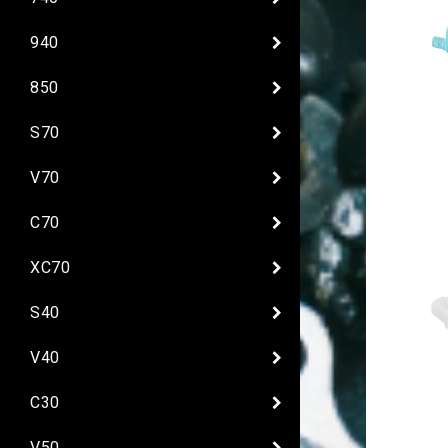
940
850
S70
V70
C70
XC70
S40
V40
C30
V50