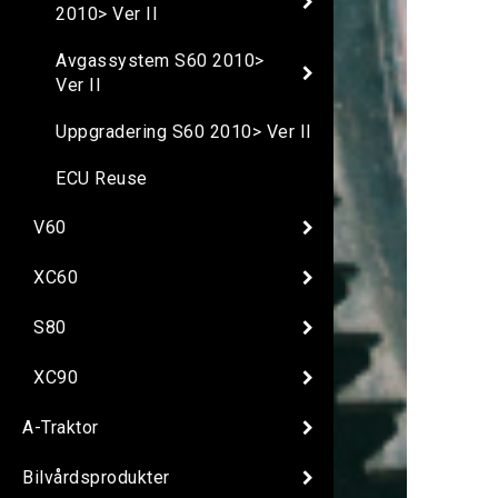
2010> Ver II
Avgassystem S60 2010>
Ver II
Uppgradering S60 2010> Ver II
ECU Reuse
V60
XC60
S80
XC90
A-Traktor
Bilvårdsprodukter