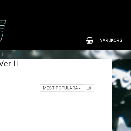
0
VARUKORG
 II
er II
MEST POPULÄRA