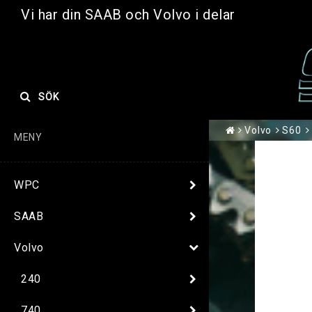
Vi har din SAAB och Volvo i delar
SÖK
Volvo
S60
MENY
WPC
SAAB
Volvo
240
740