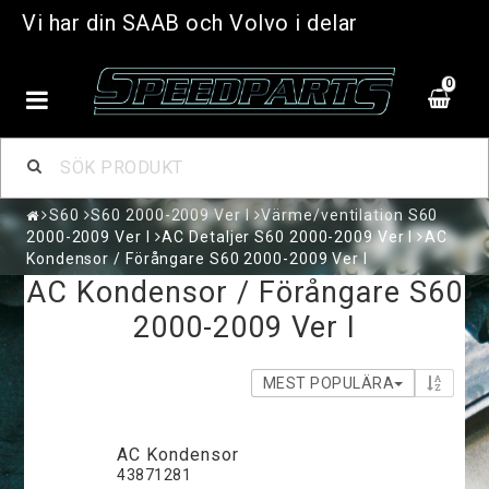
Vi har din SAAB och Volvo i delar
0
S60
S60 2000-2009 Ver I
Värme/ventilation S60
2000-2009 Ver I
AC Detaljer S60 2000-2009 Ver I
AC
Kondensor / Förångare S60 2000-2009 Ver I
AC Kondensor / Förångare S60
2000-2009 Ver I
MEST POPULÄRA
AC Kondensor
43871281