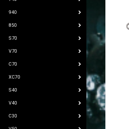
940
850
S70
V70
C70
XC70
S40
V40
C30
V50