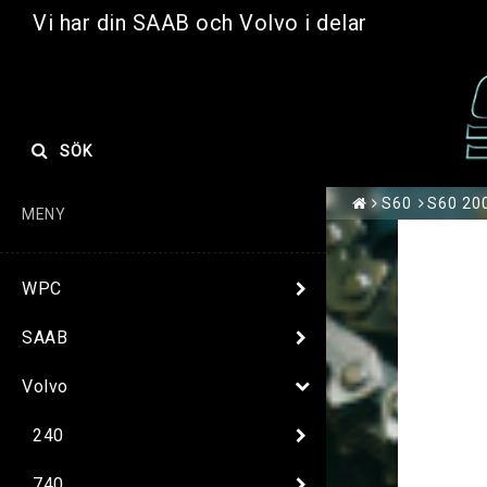
Vi har din SAAB och Volvo i delar
SÖK
S60
S60 200
MENY
WPC
SAAB
Volvo
240
740