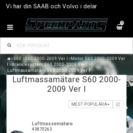
Vi har din SAAB och Volvo i delar
0
S60
S60 2000-2009 Ver I
Motor S60 2000-2009 Ver
I
Bränslesystem S60 2000-2009 Ver I
Luftmassamätare S60 2000-2009 Ver I
Luftmassamätare S60 2000-
2009 Ver I
MEST POPULÄRA
Luftmassemätare
43870263