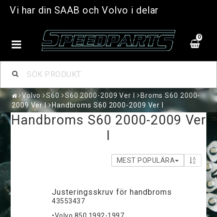
Vi har din SAAB och Volvo i delar
0
Volvo
S60
S60 2000-2009 Ver I
Broms S60 2000-
2009 Ver I
Handbroms S60 2000-2009 Ver I
Handbroms S60 2000-2009 Ver
I
MEST POPULÄRA
Justeringsskruv för handbroms
43553437
•Volvo 850 1992-1997