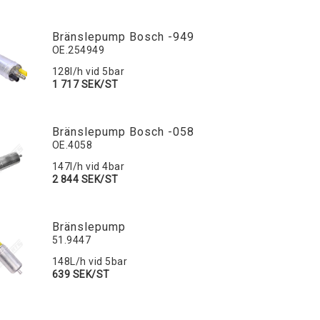
Bränslepump Bosch -949
OE.254949
128l/h vid 5bar
1 717 SEK/ST
Bränslepump Bosch -058
OE.4058
147l/h vid 4bar
2 844 SEK/ST
Bränslepump
51.9447
148L/h vid 5bar
639 SEK/ST