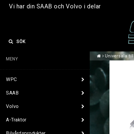
Vi har din SAAB och Volvo i delar
SÖK
Universala til
MENY
WPC
SAAB
Volvo
A-Traktor
Bilvårdsprodukter