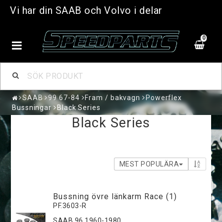
Vi har din SAAB och Volvo i delar
0
SAAB
99 67-84
Fram / bakvagn
Powerflex
Bussningar
Black Series
Black Series
MEST POPULÄRA
Bussning övre länkarm Race (1)
PF.3603-R
SAAB 96 1960-1980