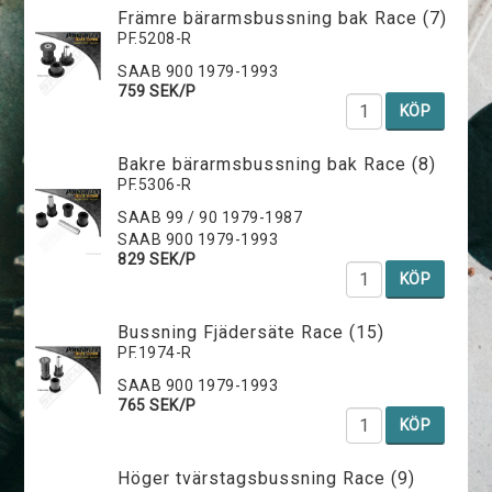
Främre bärarmsbussning bak Race (7)
PF.5208-R
SAAB 900 1979-1993
759 SEK/P
KÖP
Bakre bärarmsbussning bak Race (8)
PF.5306-R
SAAB 99 / 90 1979-1987
SAAB 900 1979-1993
829 SEK/P
KÖP
Bussning Fjädersäte Race (15)
PF.1974-R
SAAB 900 1979-1993
765 SEK/P
KÖP
Höger tvärstagsbussning Race (9)