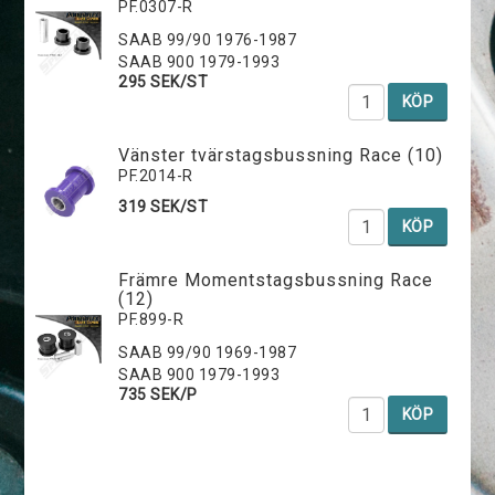
PF.0307-R
SAAB 99/90 1976-1987
SAAB 900 1979-1993
295 SEK/ST
KÖP
Vänster tvärstagsbussning Race (10)
PF.2014-R
319 SEK/ST
KÖP
Främre Momentstagsbussning Race
(12)
PF.899-R
SAAB 99/90 1969-1987
SAAB 900 1979-1993
735 SEK/P
KÖP