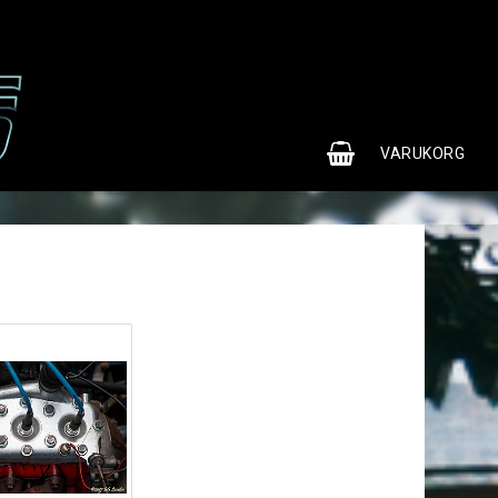
0
VARUKORG
p