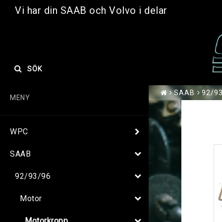
Vi har din SAAB och Volvo i delar
SÖK
SAAB
92/9
MENY
WPC
SAAB
92/93/96
Motor
Motorkropp