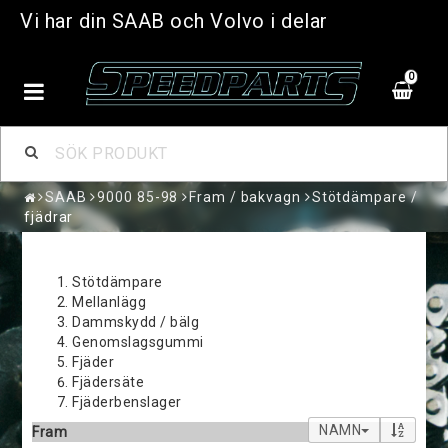
Vi har din SAAB och Volvo i delar
0
SAAB
9000 85-98
Fram / bakvagn
Stötdämpare /
fjädrar
Stötdämpare
Mellanlägg
Dammskydd / bälg
Genomslagsgummi
Fjäder
Fjädersäte
Fjäderbenslager
NAMN
Fram