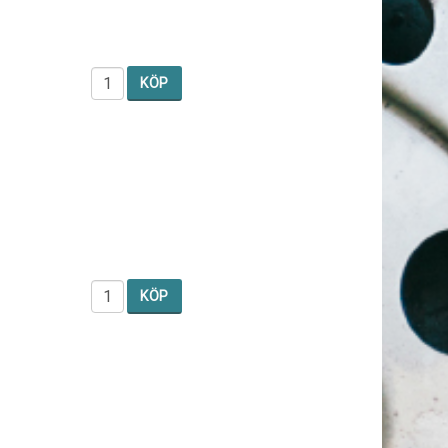
KÖP
KÖP