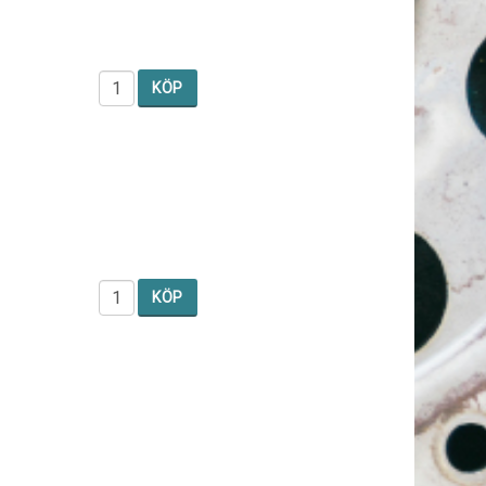
KÖP
KÖP