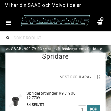
Vi har din SAAB och Volvo i delar
0
SAAB
900 79-93
Motor
Bränslesystem
Spridare
Spridare
MEST POPULÄRA
Spridartätningar 99 / 900
12.7709
34 SEK/ST
KÖP