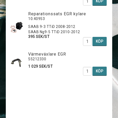
KÖP
Reparationssats EGR kylare
10.40953
SAAB 9-3 TTiD 2008-2012
SAAB Ng9-5 TTiD 2010-2012
395 SEK/ST
KÖP
Värmeväxlare EGR
55212330
1 029 SEK/ST
KÖP