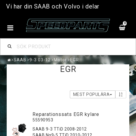
Vi har din SAAB och Volvo i delar
0
SAAB
9-3 03-12
Motor
EGR
EGR
MEST POPULÄRA
Reparationssats EGR kylare
55590953
SAAB 9-3 TTiD 2008-2012
SAAB Ng9-5 TTiD 2010-2012