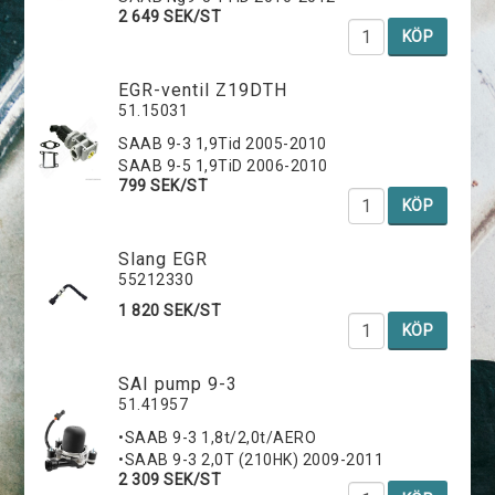
2 649 SEK/ST
KÖP
EGR-ventil Z19DTH
51.15031
SAAB 9-3 1,9Tid 2005-2010
SAAB 9-5 1,9TiD 2006-2010
799 SEK/ST
KÖP
Slang EGR
55212330
1 820 SEK/ST
KÖP
SAI pump 9-3
51.41957
•SAAB 9-3 1,8t/2,0t/AERO
•SAAB 9-3 2,0T (210HK) 2009-2011
2 309 SEK/ST