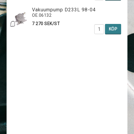
Vakuumpump D233L 98-04
OE.06132
7 270 SEK/ST
KÖP