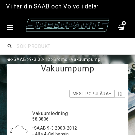
Vi har din SAAB och Volvo i delar
0
SAAB
9-3 03-12
Broms
Vakuumpump
Vakuumpump
MEST POPULÄRA
Vakuumledning
58.3806
•SAAB 9-3 2003-2012
- Alla 4-Cyl bensin