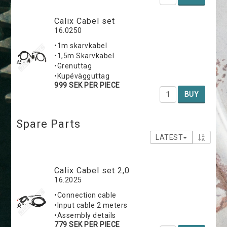
Calix Cabel set
16.0250
•1m skarvkabel
•1,5m Skarvkabel
•Grenuttag
•Kupévägguttag
999 SEK PER PIECE
BUY
Spare Parts
LATEST
Calix Cabel set 2,0
16.2025
•Connection cable
•Input cable 2 meters
•Assembly details
779 SEK PER PIECE