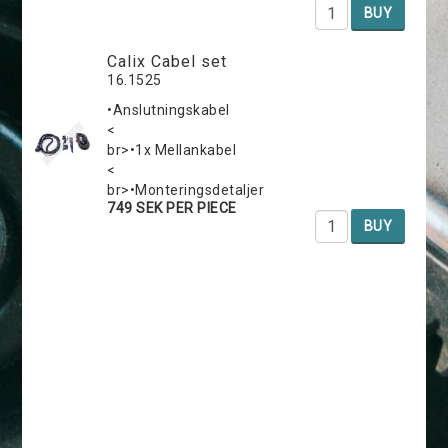
BUY
Calix Cabel set
16.1525
•Anslutningskabel
<
br>•1x Mellankabel
<
br>•Monteringsdetaljer
749 SEK PER PIECE
BUY