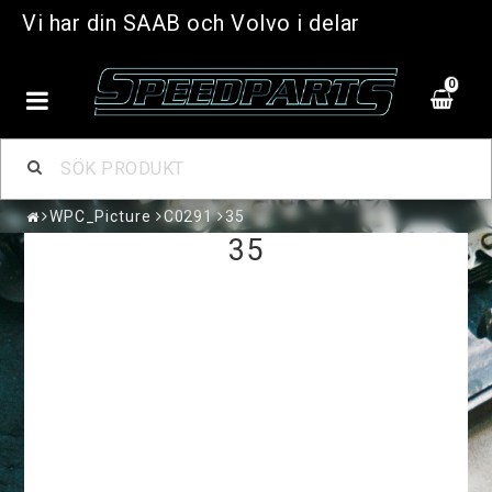
Vi har din SAAB och Volvo i delar
0
WPC_Picture
C0291
35
35