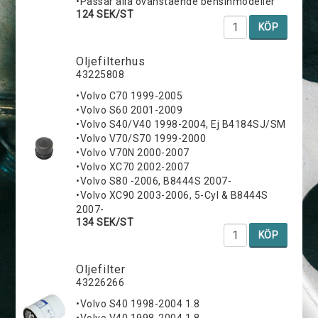
•Passar alla ovanstående bensinmodeller
124 SEK/ST
KÖP
Oljefilterhus
43225808
•Volvo C70 1999-2005
•Volvo S60 2001-2009
•Volvo S40/V40 1998-2004, Ej B4184SJ/SM
•Volvo V70/S70 1999-2000
•Volvo V70N 2000-2007
•Volvo XC70 2002-2007
•Volvo S80 -2006, B8444S 2007-
•Volvo XC90 2003-2006, 5-Cyl & B8444S
2007-
134 SEK/ST
KÖP
Oljefilter
43226266
•Volvo S40 1998-2004 1.8
•Volvo V40 1998-2004 1.8