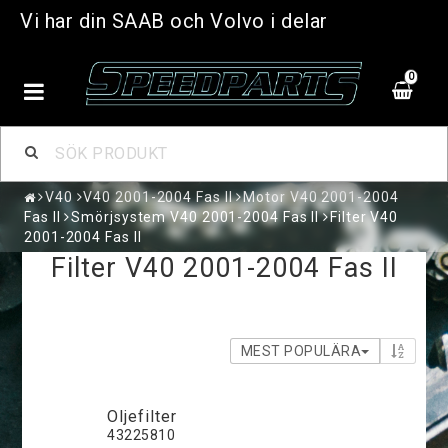
Vi har din SAAB och Volvo i delar
0
V40
V40 2001-2004 Fas II
Motor V40 2001-2004
Fas II
Smörjsystem V40 2001-2004 Fas II
Filter V40
2001-2004 Fas II
Filter V40 2001-2004 Fas II
MEST POPULÄRA
Oljefilter
43225810