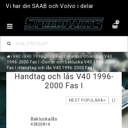
Vi har din SAAB och Volvo i delar
0
V40
V40 1996-2000 Fas I
Kaross Utvändigt V40
1996-2000 Fas I
Dörrar och baklucka V40 1996-2000
Fas I
Handtag och lås V40 1996-2000 Fas I
Handtag och lås V40 1996-
2000 Fas I
MEST POPULÄRA
Bakluckalås
43820814